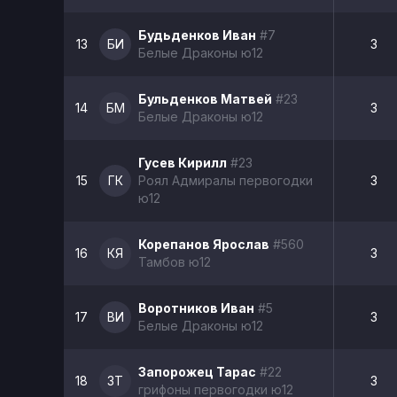
Будьденков Иван
#7
13
БИ
3
Белые Драконы ю12
Бульденков Матвей
#23
14
БМ
3
Белые Драконы ю12
Гусев Кирилл
#23
15
ГК
Роял Адмиралы первогодки
3
ю12
Корепанов Ярослав
#560
16
КЯ
3
Тамбов ю12
Воротников Иван
#5
17
ВИ
3
Белые Драконы ю12
Запорожец Тарас
#22
18
ЗТ
3
грифоны первогодки ю12