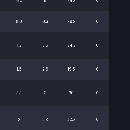
6.3
6
24.3
0
0
8.6
6.3
29.2
0
0
1.3
3.6
34.3
0
0
1.6
2.6
19.5
0
0
3.3
3
30
0
0
2
2.3
43.7
0
0