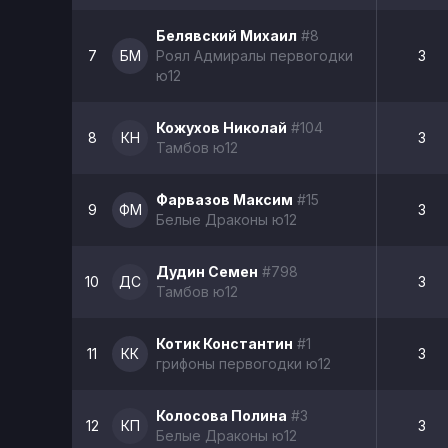
Белявский Михаил
#8
7
БМ
Роял Адмиралы первогодки
3
ю12
Кожухов Николай
#104
8
КН
3
Тамбов ю12
Фарвазов Максим
#15
9
ФМ
3
Белые Драконы ю12
Дудин Семен
#798
10
ДС
3
Тамбов ю12
Котик Константин
#1
11
КК
3
грифоны первогодки ю12
Колосова Полина
#3
12
КП
3
Белые Драконы ю12