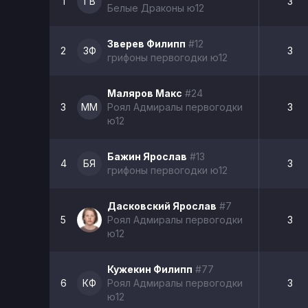
1
ГВ
3
Белые Драконы ю12
Зверев Филипп
#12
2
ЗФ
3
грифоны первогодки ю12
Маляров Макс
#24
3
ММ
Роял Адмиралы первогодки
3
ю12
Бажин Ярослав
#13
4
БЯ
3
грифоны первогодки ю12
Дасковский Ярослав
#7
5
Роял Адмиралы первогодки
3
ю12
Кужекин Филипп
#77
6
КФ
Роял Адмиралы первогодки
3
ю12