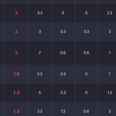
2
4.3
0
0
2.3
2
3
0.3
0.3
3
2
7
0.6
0.6
1
1.6
5.3
0.3
0
1
1.3
5
0.3
0
1.3
1.3
3.3
1.3
0.6
3