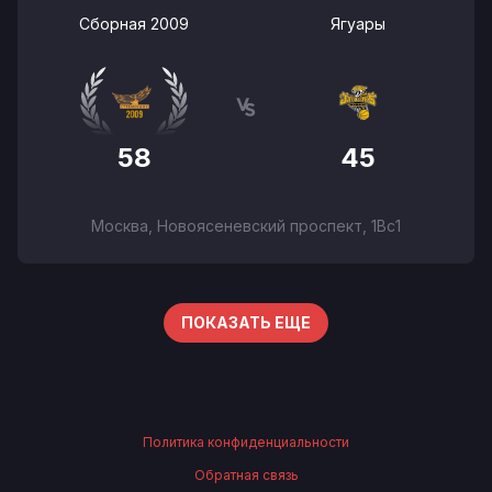
Сборная 2009
Ягуары
58
45
Москва, Новоясеневский проспект, 1Вс1
ПОКАЗАТЬ ЕЩЕ
Политика конфиденциальности
Обратная связь