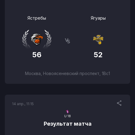
Ястребы
Ягуары
56
52
Москва, Новоясеневский проспект, 1Вс1
14 апр., 11:15
U 18
Результат матча