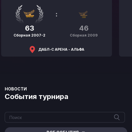
:
63
46
Сборная 2007-2
Сборная 2009
ДАБЛ-С АРЕНА - АЛЬФА
НОВОСТИ
События турнира