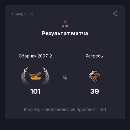
11 мая, 16:06
U 18
Результат матча
Сборная 2007-2
Ястребы
101
39
Москва, Новоясеневский проспект, 1Вс1