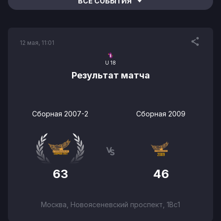
ВСЕ СОБЫТИЯ
12 мая, 11:01
U 18
Результат матча
Сборная 2007-2
Сборная 2009
63
46
Москва, Новоясеневский проспект, 1Вс1