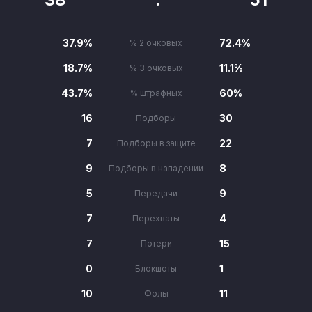
37.9%
72.4%
% 2 очковых
18.7%
11.1%
% 3 очковых
43.7%
60%
% штрафных
16
30
Подборы
7
22
Подборы в защите
9
8
Подборы в нападении
5
9
Передачи
7
4
Перехваты
7
15
Потери
0
1
Блокшоты
10
11
Фолы