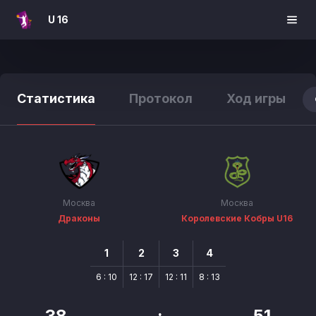
U 16
Статистика
Протокол
Ход игры
Москва
Москва
Драконы
Королевские Кобры U16
1
2
3
4
6 : 10
12 : 17
12 : 11
8 : 13
38
:
51